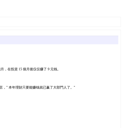
個月，在投資 15 個月後仅仅赚了 9 元钱。
直言，" 本年理財只要能赚钱就已赢了大部門人了。"
。