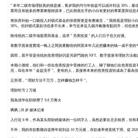
" 本年二级市场理財真的很是难，客岁我的均匀年收益可以或许到达 30%，最
業而且有较多的專業阐發師資本，已比彻底生手的小白有更好的專業度與信息
将拆房补贴一口吻投入封锁式基金的张密斯更是有磨难言，" 我彻底是理財
30%。但封锁式基款項也拿不出来，幸亏近来這几個月略微有點回升，但也依
除传统的二级市场股票與基金，追求 " 另类投資 " 的人们日子也欠好過。
靠数字貨泉曾實现一晚上之間資產翻倍的阿莫本年几近把赚来的钱一成不变的亏了
因而，當不管是传统的危害理財仍是另辟門路的 NFT、数字貨泉等理財方法都反
本期小酒馆，咱们和一些在危害投資中受挫的打工人，聊了聊他们在危害投資
历，却在本年 " 金盆洗手 "。更有的人，直接将本来的危害投資转成為了最為
正所谓，" 理財方法千万万，怎样赚钱怎样干 "。
理財吃亏 2 万後
我為清华在职研攒了 9.8 万膏火
飒飒 | 28 岁 媒体记者
入行近 6 年，作為某头部財經媒体的一位码字人，虽然必要在北京租房，但有着存
不外，我的存款数额自從两年前到达 10 万元後，存款速率便直线下滑。從 2