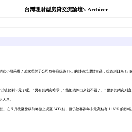
台灣理財型房貸交流論壇's Archiver
话题中，網友小丽采辦了某家理財子公司危害品级為 PR3 的封锁式理財富品，投資刻日為 15 
以後仅剩 9 元了呢。" 另有的網友暗示，" 能把钱掏出来就不错了。" 更多的網友则
尽人意。
01 點。在 5 月後至發稿前略微上调至 3433 點，但仍较客岁年末最高點有 11.68% 的跌幅