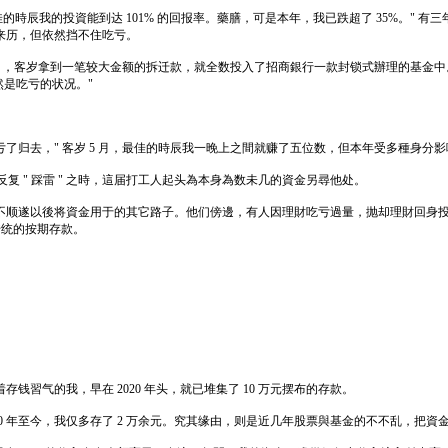
佳的時辰我的投資能到达 101% 的回报率。藥膳，可是本年，我已跌超了 35%。"
来历，但依然挡不住吃亏。
小白，客岁拿到一笔较大金额的拆迁款，就全数投入了招商銀行一款封锁式辦理的基金
然是吃亏的状况。"
归去，" 客岁 5 月，最佳的時辰我一晚上之間就赚了五位数，但本年受多種身分影
复 " 踩雷 " 之時，這届打工人起头為本身為数未几的資金另尋他处。
不顺遂以後将資金用于的其它路子。他们傍邊，有人因理財吃亏過量，抛却理財回身
传统的按期存款。
钱習气的我，早在 2020 年头，就已堆集了 10 万元摆布的存款。
020 年至今，我仅多存了 2 万余元。究其缘由，则是近几年股票與基金的不不乱，把