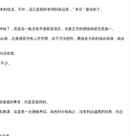
的状况。不外，這已是我所有理財富品里，" 表示 " 最佳的了。
 年時候了，若是说一點没有升值那是谎言，但真正升的價值倒是百里挑一。
竭出新，总會感觉另有上升空間，但千万没想到，厥後是大跌的场合排场，就全
一向没有賣。
了不少。
来没做過的事变，仍是蛮值得的。
上過健身私教课，這是第一次测验考试。虽然到今朝為止，没有到达减肥的结果，但总