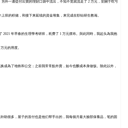
付出寶，另外一邊從付出寶的理財口袋中流出，不知不觉就流走了 2 万元，至關于吃亏
—用多年上班的积储，和接下来延续的資金堆集，来完成在职钻研生教诲。
2021 年早春的生理學考研班，耗费了 1 万元摆布。與此同時，我起头為我抱
 万元的用度。
底换成為了地铁和公交；之前我常常點外賣，如今也酿成本身做饭。除此以外，
我补助很多，屋子的首付也是他们帮手出的，我每個月最大臉部保養品，笔的固