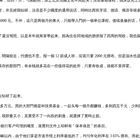
水、學車，但到 7 月，气候酷热，加之北京法國文化中間起头了法语暑期课程，我决议先上
变，并且經我钻研，法语是不少國度的通用说话，同時比西班牙语、德语、俄语等很
 5000 元。不外，這只是两個月的膏火，只能學入門的一個单位课程。後续進修的
還没驾照。以是本年就筹算學起来。因為住在同地域的朋侪报了四周的驾校，我也探問好
隔较近，代價也不贵。报一個 12 節成人班，应當只要 2000 元摆布。但是泅水
该存的那部門，有余钱就多花在一些值得花的处所，只要有收成，就都不算挥霍。
去钻研了起来。
0 多万元。買的大部門都是科技类基金，一起头每一個月都赚钱，多则四五千元，少则
，我胆量又小，其實受不了一向跌的刺激，就選择了實時止损。
在于銀行客户司理的嘴里，落實到文件上却鲜有 " 保本保息 " 的条目。
范畴以内，由于他们算是市道市情上利率最低的了，均匀年化利率在 3.65% 摆布。而