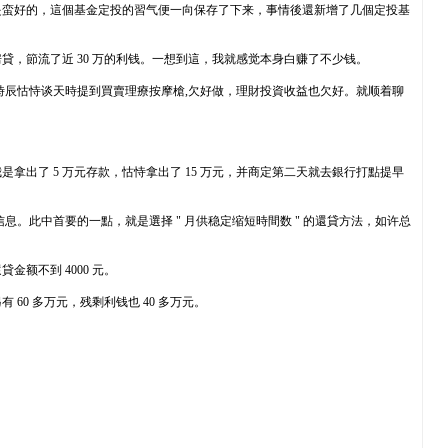
是蛮好的，這個基金定投的習气便一向保存了下来，事情後還新增了几個定投基
，節流了近 30 万的利钱。一想到這，我就感觉本身白赚了不少钱。
年头時辰怙恃谈天時提到買賣理療按摩槍,欠好做，理財投資收益也欠好。就顺着聊
出了 5 万元存款，怙恃拿出了 15 万元，并商定第二天就去銀行打點提早
。此中首要的一點，就是選择 " 月供稳定缩短時間数 " 的還貸方法，如许总
额不到 4000 元。
60 多万元，残剩利钱也 40 多万元。
。