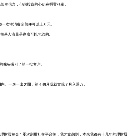
底落空信念，但想投資的心仍在捋臂张拳。
主顾一次性消费金额便可以上万元。
中，根基人流量是彻底可以包管的。
 裙的噱头吸引了第一批客户。
到一周内。一進一出之間，第 4 個月我就實现了月入過万。
理財買黄金 " 屡次刷屏社交平台後，我才意想到，本来我都有十几年的理財履