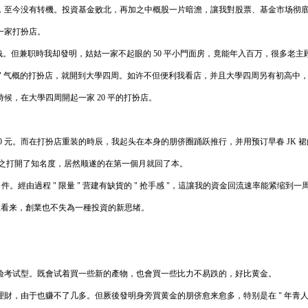
，至今没有转機。投資基金败北，再加之中概股一片暗澹，讓我對股票、基金市场彻
一家打扮店。
赚钱。但兼职時我却發明，姑姑一家不起眼的 50 平小門面房，竟能年入百万，很多老
 韩系 " 气概的打扮店，就開到大學四周。如许不但便利我看店，并且大學四周另有初高
，在大學四周開起一家 20 平的打扮店。
000 元。而在打扮店重装的時辰，我起头在本身的朋侪圈踊跃推行，并用预订早春 JK
也随之打開了知名度，居然顺遂的在第一個月就回了本。
 1 件。經由過程 " 限量 " 营建有缺貨的 " 抢手感 "，這讓我的資金回流速率能紧缩
现在看来，創業也不失為一種投資的新思绪。
验考试型。既會试着買一些新的產物，也會買一些比力不易跌的，好比黄金。
財，由于也赚不了几多。但厥後發明身旁買黄金的朋侪愈来愈多，特别是在 " 年青人