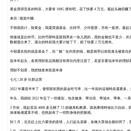
黄金買得至多的時辰，大要有 100G 摆布吧，花了快要 4 万元。最起头确
来历 / 视觉中國
不彻底统计，除黄金，我還買過基金、比特币、少许股票，另有一套房。最起头會
然後就是比特币。比特币那時是跟我男友一块儿買的，買的金额也不算少，并
数都退出来了。退出的時辰我大要计较了下，赔了快要 2 万元摆布。
今朝還在投的就是基金了，但 " 躺 " 在内里的钱，都是很早以前投進去被套住
從本年起头，各类理財富品我都没有再往内里注資了，若是非要说本年的理財
理財不划算，我把钱拿来投資本身
七七 | 28 岁 社群运营
2022 年曩昔半年了，發明當初買的基金吃亏率，比一年前的這個時辰還要多
年头，我就给 2022 年定了一些规划，包含健身、學法语、學泅水、學車。
3 月份，我起首花 4000 多元辦了 15 節健身私教课。因為事情時候比
体体验感還算不错，也恍如有了一些對身体的把握感。
到 5 月，北京赶上比力紧张的疫情，人们起头居家，各種大眾场合都封闭了，