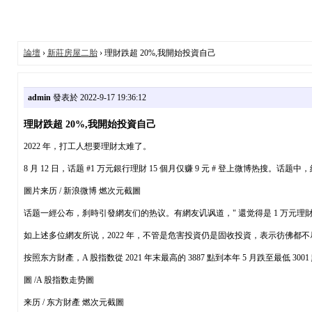
論壇
›
新莊房屋二胎
› 理財跌超 20%,我開始投資自己
admin
發表於 2022-9-17 19:36:12
理財跌超 20%,我開始投資自己
2022 年，打工人想要理財太难了。
8 月 12 日，话题 #1 万元銀行理財 15 個月仅赚 9 元 # 登上微博热搜。
圖片来历 / 新浪微博 燃次元截圖
话题一經公布，刹時引發網友们的热议。有網友讥讽道，" 還觉得是 1 万元理財
如上述多位網友所说，2022 年，不管是危害投資仍是固收投資，表示彷佛都不
按照东方財產，A 股指数從 2021 年末最高的 3887 點到本年 5 月跌至最低 30
圖 /A 股指数走势圖
来历 / 东方財產 燃次元截圖