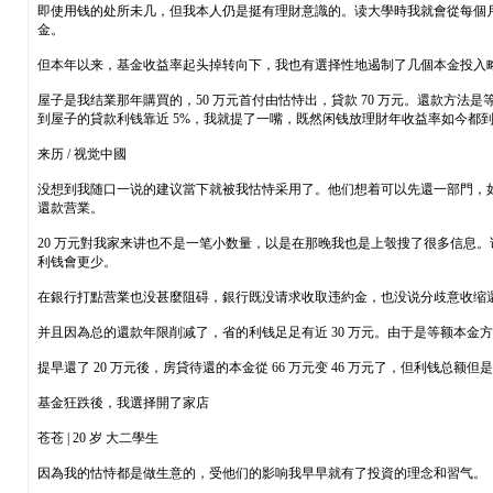
即使用钱的处所未几，但我本人仍是挺有理財意識的。读大學時我就會從每個
金。
但本年以来，基金收益率起头掉转向下，我也有選择性地遏制了几個本金投入略
屋子是我结業那年購買的，50 万元首付由怙恃出，貸款 70 万元。還款方法
到屋子的貸款利钱靠近 5%，我就提了一嘴，既然闲钱放理財年收益率如今都到
来历 / 视觉中國
没想到我随口一说的建议當下就被我怙恃采用了。他们想着可以先還一部門，如许
還款营業。
20 万元對我家来讲也不是一笔小数量，以是在那晚我也是上彀搜了很多信息。
利钱會更少。
在銀行打點营業也没甚麼阻碍，銀行既没请求收取违約金，也没说分歧意收缩還款
并且因為总的還款年限削减了，省的利钱足足有近 30 万元。由于是等额本金方法，
提早還了 20 万元後，房貸待還的本金從 66 万元变 46 万元了，但利钱总额但是
基金狂跌後，我選择開了家店
苍苍 | 20 岁 大二學生
因為我的怙恃都是做生意的，受他们的影响我早早就有了投資的理念和習气。