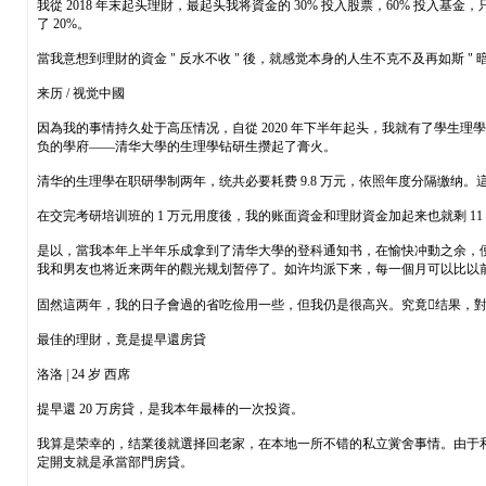
我從 2018 年末起头理財，最起头我将資金的 30% 投入股票，60% 投入
了 20%。
當我意想到理財的資金 " 反水不收 " 後，就感觉本身的人生不克不及再如斯 
来历 / 视觉中國
因為我的事情持久处于高压情况，自從 2020 年下半年起头，我就有了學生理
负的學府——清华大學的生理學钻研生攒起了膏火。
清华的生理學在职研學制两年，统共必要耗费 9.8 万元，依照年度分隔缴纳。這
在交完考研培训班的 1 万元用度後，我的账面資金和理財資金加起来也就剩 1
是以，當我本年上半年乐成拿到了清华大學的登科通知书，在愉快冲動之余，
我和男友也将近来两年的觀光规划暂停了。如许均派下来，每一個月可以比以前多省
固然這两年，我的日子會過的省吃俭用一些，但我仍是很高兴。究竟结果，
最佳的理財，竟是提早還房貸
洛洛 | 24 岁 西席
提早還 20 万房貸，是我本年最棒的一次投資。
我算是荣幸的，结業後就選择回老家，在本地一所不错的私立黉舍事情。由于
定開支就是承當部門房貸。