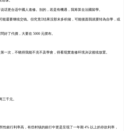
法语课。
多说话更合适中國人進修。别的，若是有機遇，我筹算去法國留學。
话，可能還要继续交钱。但究竟结果没那末多积储，可能後面我就要转為自學，或
了代價，大要在 5000 元摆布。
也是第一次，不晓得我能不克不及學會，得看现實進修环境决议後续放置。
两三千元。
处所性銀行利率高，有些村镇的銀行中更是呈现了一年期 4% 以上的存款利率，