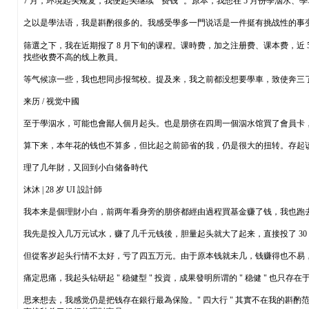
7 月，环境起头规复，我便起头继续 " 费钱 "。原本，我想在 5 月份學泅
之以是學法语，我是斟酌很多的。我感受學多一門说话是一件挺有挑战性的事
筛選之下，我在近期报了 8 月下旬的课程。课時费，加之注册费、课本费，近
找些收费不高的线上教員。
等气候凉一些，我也想同步报驾校。提及来，我之前都没想要學車，致使奔三了
来历 / 视觉中國
至于學泅水，可能也會鄙人個月起头。也是朋侪在四周一個泅水馆買了會員卡，間
算下来，本年花的钱也不算多，但比起之前節省的我，仍是很大的扭转。存起
理了几年財，又回到小白储备時代
沐沐 | 28 岁 UI 設計師
我本来是個理財小白，前两年看身旁的朋侪都經由過程買基金赚了钱，我也跑
我先是投入几万元试水，赚了几千元钱後，胆量起头就大了起来，直接投了 3
但從客岁起头行情不太好，亏了四五万元。由于原本钱就未几，钱赚得也不易
痛定思痛，我起头钻研起 " 稳健型 " 投資，成果發明所谓的 " 稳健 " 也只存
思来想去，我感觉仍是把钱存在銀行最為保险。" 四大行 " 其實不在我的斟酌