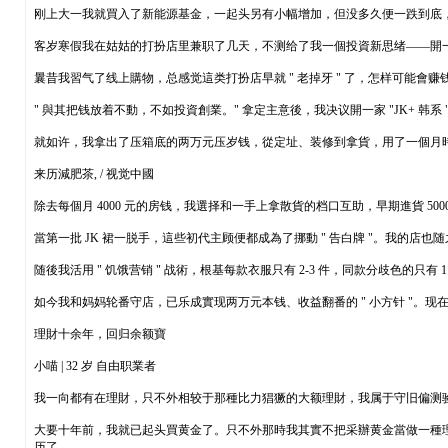
刚上大一我就買入了新能源基金，一起头另有小幅增加，但没多久便一跌到底
客岁寒假我在姑姑的打扮店里兼职了几天，不测给了我一個投資新思绪——開
曩昔我習气了线上購物，总感觉這类打扮店早就 " 老掉牙 " 了，怎样可能會
" 與其把钱放着不動，不如投資創業。" 拿定主意後，我决议開一家 "JK+
就如许，我拿出了压箱底的两万元压岁钱，從定址、装修到拿貨，用了一個月時候
来历減肥茶, / 视觉中國
除去每個月 4000 元的房钱，我選择和一手上拿散貨的档口互助，早期進貨 5
當第一批 JK 裙一脱手，這些初代主顾便都成為了挪動 " 告白牌 "。我的店
随後我活用 " 饥饿营销 " 战術，根基每款衣服只有 2-3 件，同款分歧色的只有
如今我和妈妈轮番守店，已乐成實现两万元本钱、收益翻番的 " 小方针 "。
理財十余年，回归余额寶
小喵 | 32 岁 自由职業者
我一向都有在理財，只不外相较于那種比力猖獗的大额理財，我属于守旧偏测
大要十年前，我就已起头買黄金了。只不外那時我其實不把采辦黄金當做一種理
历了。