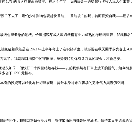
基金，只有 10% 的收入存在余额寶里。在這 4 年間，我的資金一邊從銀行卡收入流入
" 暗澹 " 下去了，哪怕少许割肉也要赶快登陆。" 登陆後 " 的我，转而投資自我—
學减缓心里發急的動機。恰逢据说某成人教诲機構有比力成熟的考研培训班，我就报名了 
就象征着我若是在 2022 年上半年考上了在职钻研生，就必要在秋天開學前先交上 4.9
1 万元了。我是糊口消费中的守旧派，身旁要時刻保有 2 万元的现金，才會意安。
便起头加倍一個钱打二十四個结地存钱——以前我偶然有打車上放工的習气，如今彻
下 1200 元摆布。
對本身的投資可以转化為技術與履历，晋升本身将来在职场的竞争气力與溢價空間。
和怙恃同住，我糊口本钱根基没有，就连加油用的都是家里油卡。怙恃常日里還會给