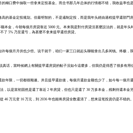
月的糊口费中抽取一些拿来定投基金。而念书那几年总体的行情都不错，我收益率也
高的基金定投规划。但最明智的，不是遏制定投，而是我年头經由過程提早還部門房貸
是等额本金，今朝每個月房貸靠近 5000 元。本来我是對付房貸没甚麼設法的，就是
不了 5% 乃至還亏，為甚麼不拿来提早還些房貸。
每個月月供也少些。说干就干，咱们一家三口就起头聊能拿出几多闲钱。终极，我是拿
说真话，當時候網上有關提早還房貸的帖子没如今這麼多，但我仍是得悉了很多有用信息
年限，一切都很顺遂。并且提早還款後，每個月還款金额也少了，如今每一個月還貸金
以是當初固然是還了靠近 2 年房貸，但也只是還了 30 万多本金，残剩待還本金另有 
從 46 万元变 16 万元，到 2036 年也能将房貸全数還清了，想来這笔投資仍是不错的