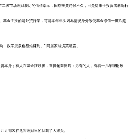
 有三年二级市场理財履历的倩倩暗示，固然投資時候不久，可是從事于投資者教诲行
中。基金主投的是外贸行業，可是本年年头因為情况身分致使基金净值一度跌超
响，数字貨泉也很难赚到。" 阿居家裝潢莫坦言。
投資本身；有人在基金狂跌後，選择創業開店；另有的人，有着十几年理財履
資金几近都装在危害理財里的我栽了大跟头。