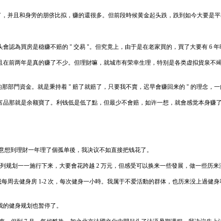
切赚了，并且和身旁的朋侪比拟，赚的還很多。但前段時候黄金起头跌，跌到如今大要是平本
認為買房是稳赚不赔的 " 交易 "。但究竟上，由于是在老家買的，買了大要有 6
且在前两年是真的赚了不少。但理財嘛，就城市有荣幸生理，特别是各类虚拟貨泉不
的那部門資金。就是秉持着 " 赔了就赔了，只要我不賣，迟早會赚回来的 " 的理念，
富品那就是余额寶了。利钱低是低了點，但最少不會赔，如许一想，就會感觉本身赚
。意想到理財一年理了個孤单後，我决议不如直接把钱花了。
一系列规划一一施行下来，大要會花跨越 2 万元，但感受可以换来一些發展，做一些历
力自由，我每周去健身房 1-2 次，每次健身一小時。我属于不爱活動的群体，也历来没
我的健身规划也暂停了。