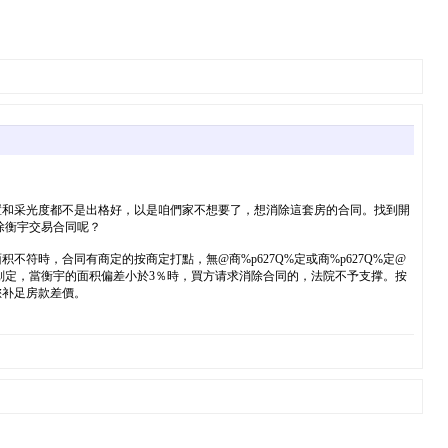
位置和采光度都不是出格好，以是咱們家不想要了，想消除這套房的合同。找到開
除衡宇交易合同呢？
時，合同有商定的按商定打點，無@商%p627Q%定或商%p627Q%定@
划定，當衡宇的面积偏差小於3％時，買方请求消除合同的，法院不予支撑。按
您补足房款差價。