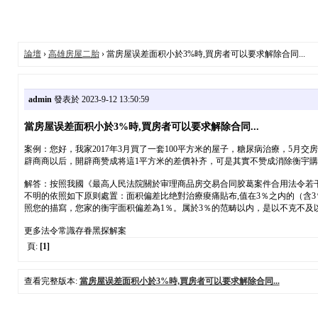
論壇
›
高雄房屋二胎
› 當房屋误差面积小於3%時,買房者可以要求解除合同...
admin
發表於 2023-9-12 13:50:59
當房屋误差面积小於3%時,買房者可以要求解除合同...
案例：您好，我家2017年3月買了一套100平方米的屋子，糖尿病治療，5
辟商商以后，開辟商赞成将這1平方米的差價补齐，可是其實不赞成消除衡宇購
解答：按照我國《最高人民法院關於审理商品房交易合同胶葛案件合用法令若干問
不明的依照如下原则處置：面积偏差比绝對治療痠痛貼布,值在3％之内的（含
照您的描寫，您家的衡宇面积偏差為1％。属於3％的范畴以内，是以不克不
更多法令常識存眷黑探解案
頁:
[1]
查看完整版本:
當房屋误差面积小於3%時,買房者可以要求解除合同...