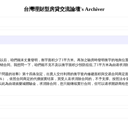
台灣理財型房貸交流論壇's Archiver
月交房以后，咱們颠末丈量發明，衡宇面积少了1平方米。再加之驗房時發明衡宇的地舆
销合同。我想問一下，咱們能不克不及以衡宇面积少預防痘痘,了1平方米為由请求消
题的诠释》第十四条划定，出賣人交付利用的衡宇套内修建面积與交易合同商定面积不符
3％），依照合同商定的代價据實结算，買受人哀求消除合同的，不予支撑。按照法令
及以此為由请娛樂城體驗金，求消除合同，您只能继续實行合同，但可以请求開辟商给