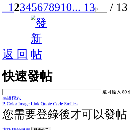
1
2
3
4
5
6
7
8
9
10
... 13
/ 1
返 回
快速發帖
還可輸入
80
高級模式
B
Color
Image
Link
Quote
Code
Smilies
您需要登錄後才可以發帖
本版積分規則