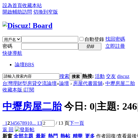
設為首頁
收藏本站
開啟輔助訪問
切換到窄版
找回密碼
自動登錄
密碼
立即註冊
登錄
快捷導航
論壇
BBS
搜索
熱搜:
活動
交友
discuz
搜索
台灣理財型房貸交流論壇
»
論壇
›
房屋代書當舖
›
中壢房屋二胎
收藏本版
|
訂閱
中壢房屋二胎
今日:
0
|
主題:
246
1
2
3
4
5
6
7
8
9
10
... 13
/ 13 頁
下一頁
返 回
新窗
全部主題
最新
熱門
熱帖
精華
更多
作者
回復/查看
最後