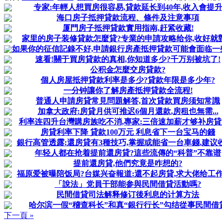
专家:年輕人想買房很容易,貸款延长到40年,收入會提
海口房子抵押貸款流程、條件及注意事項
厦門房子抵押貸款實用指南,赶紧收藏!
家里的房子装修貸款怎麼貸?专業的申請攻略给你,收好就
如果你的征信記錄不好,申請銀行房產抵押貸款可能會面临一
速看!關于買房貸款的真相,你知道多少?千万别被坑了!
公积金怎麼交房貸款?
個人房屋抵押貸款利率是多少?貸款年限是多少年?
一分钟讓你了解房產抵押貸款全流程!
普通人申請房貸常見問題解答,首次貸款買房须知常識
加拿大政府:房貸月供可推迟6個月還款,房租也無需...
利率连四升台灣購房族吃不消,專家:三倍速加薪才够补房
房貸利率下降 貸款100万元 利息省下一台宝马的錢
銀行高管透露:還房貸有3種技巧,掌握或能省一台車錢,建议收藏
年轻人都在抢着提前還房貸?這些流傳的“科普”不靠谱
提前還房貸,他們究竟是咋想的?
福原爱被曝陪饭局?台媒兴奋報道:還不起房貸,求大佬给工
「說法」党員干部能参與民間借貸活動嗎?
民間借貸司法解释修订後利息的计算方法
哈尔滨一假“稽查科长”和真“銀行行长”勾结從事民間借
下一頁 »