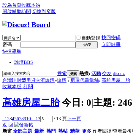
設為首頁
收藏本站
開啟輔助訪問
切換到窄版
找回密碼
自動登錄
密碼
立即註冊
登錄
快捷導航
論壇
BBS
搜索
熱搜:
活動
交友
discuz
搜索
台灣理財型房貸交流論壇
»
論壇
›
房屋代書當舖
›
高雄房屋二胎
收藏本版
|
訂閱
高雄房屋二胎
今日:
0
|
主題:
246
1
2
3
4
5
6
7
8
9
10
... 13
/ 13 頁
下一頁
返 回
新窗
全部主題
最新
熱門
熱帖
精華
更多
作者
回復/查看
最後