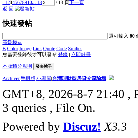
1
2
3
4
5
6
7
8
9
10
... 13
/ 13 頁
下一頁
返 回
快速發帖
還可輸入
80
高級模式
B
Color
Image
Link
Quote
Code
Smilies
您需要登錄後才可以發帖
登錄
|
立即註冊
本版積分規則
發表帖子
Archiver
|
手機版
|
小黑屋
|
台灣理財型房貸交流論壇
GMT+8, 2026-8-7 21:40
, 
3 queries , File On.
Powered by
Discuz!
X3.3