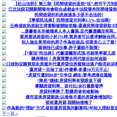
【红山法韵】第三期《民間借貸的這些“坑”,您可千万别踩
江北法院召開新聞發布會联合成都金牛法院發布民間借貸典
民間借貸的利息超過多少是不合法的?
【學習民法典】民間借貸月利率1.5%,合法嗎?
云南省政协原副主席黄毅被開除党籍:通過民間借貸获取大
...遗書签名非被继承人本人書寫,且代書遗嘱没有两...
當房屋误差面积小於3%時,買房者可以要求解除合同..
别人做生意用你的房子作為担保品,切莫贪心上了當?
當倒挂已成往事,房子還能不能買?
【“案说”民法典】代書遗嘱形式强,岂能草率當儿戏
購房驿站丨房屋買賣合同代签后如何追認
口頭协议購買朋友房屋并代還房貸但房屋無法過户能否起诉
還房貸一旦做了這5件傻事,多還10万元不止!
“房貸可還到80岁”引争议 網友:要考虑潜在風险
“降息”继续!房貸利率有望跟進下调
事關房貸利率、首付比!央行最新發声
房貸利率降了,對購房者有啥影响
楼市迎来房貸新政:以後每月還的房貸會增加吗?
提前還房貸,我開始後悔了
作為新的“理財”方式,提前還房貸真的劃算吗?年轻人理財是
下一頁 »