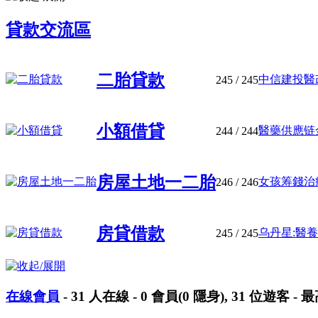
貸款交流區
二胎貸款
中信建投醫改混
245
/ 245
小額借貸
醫藥供應链金
244
/ 244
房屋土地一二胎
女孩筹錢治病
246
/ 246
房貸借款
乌丹星:醫養
245
/ 245
在線會員
-
31
人在線 -
0
會員(
0
隱身),
31
位遊客 - 