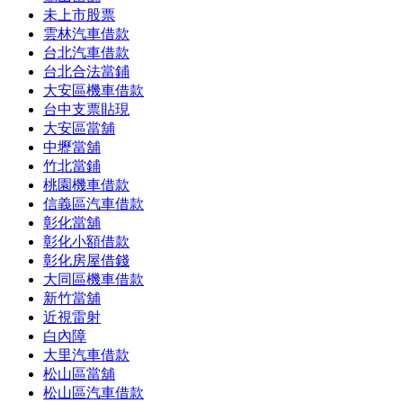
未上市股票
雲林汽車借款
台北汽車借款
台北合法當鋪
大安區機車借款
台中支票貼現
大安區當舖
中壢當舖
竹北當鋪
桃園機車借款
信義區汽車借款
彰化當舖
彰化小額借款
彰化房屋借錢
大同區機車借款
新竹當舖
近視雷射
白內障
大里汽車借款
松山區當舖
松山區汽車借款