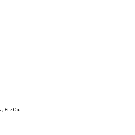
 , File On.